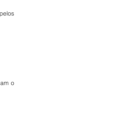
pelos 
am o 