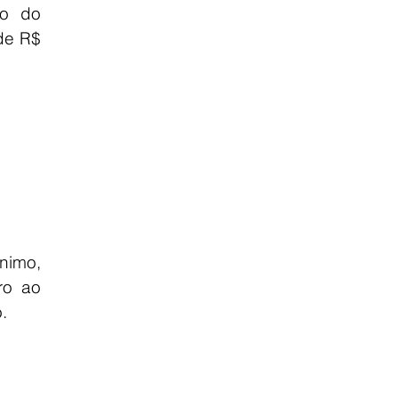
o do 
de R$ 
nimo, 
o ao 
.