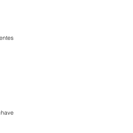
.
ntes 
have 