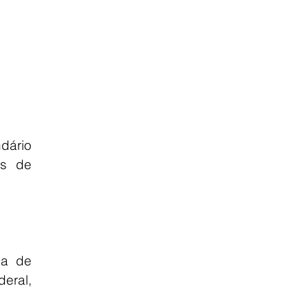
ário 
s de 
a de 
ral, 