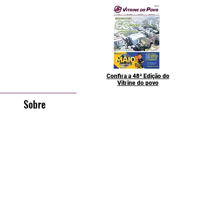
Confira a 48ª Edição do
Vitrine do povo
Sobre