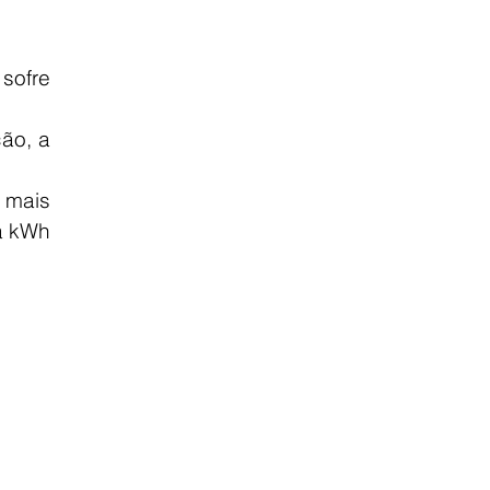
ofre 
o, a 
mais 
a kWh 