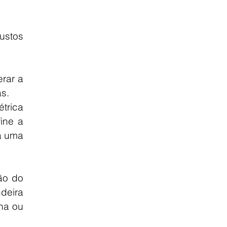
stos 
rar a 
s.
rica 
ne a 
 uma 
ão do 
eira 
a ou 