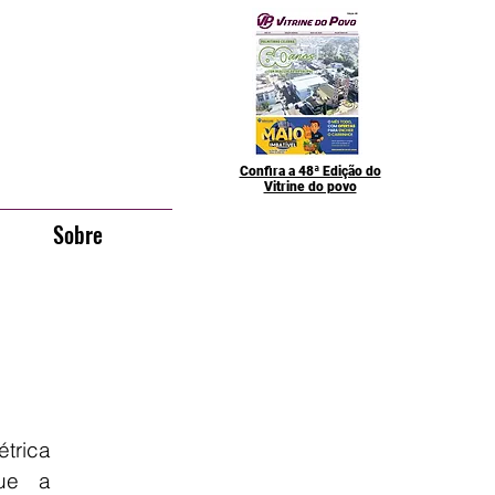
Confira a 48ª Edição do
Vitrine do povo
Sobre
trica 
ue a 