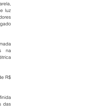
rela, 
 luz 
res 
gado 
mada 
 na 
rica 
de R$ 
finida 
 das 