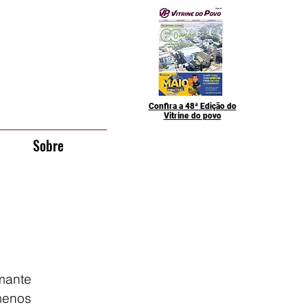
Confira a 48ª Edição do
Vitrine do povo
Sobre
mante 
enos 