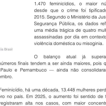
1.470 feminicídios, o maior nú
desde que o crime foi tipificad
2015. Segundo o Ministério da Just
Segurança Pública, os dados refl
uma média trágica de quatro mulh
assassinadas por dia em contexto
violência doméstica ou misoginia.
a Brasil
O balanço atual já supera
números finais tendem a ser ainda maiores, pois q
 Paulo e Pernambuco — ainda não consolidara
embro.
Feminicídio, há uma década, 13.448 mulheres perd
ro no país. Em 2025, o aumento foi sentido de f
registraram alta nos casos, com maior concentr