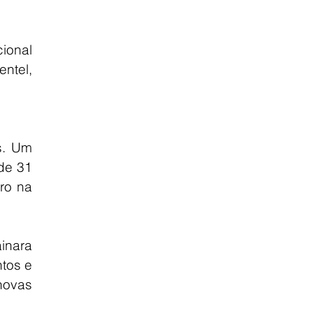
ional 
ntel, 
s. Um 
de 31 
o na 
nara 
tos e 
ovas 