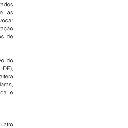
dos 
e as 
car 
ação 
s de 
o do 
-DF), 
tera 
aras, 
ca e 
uatro 