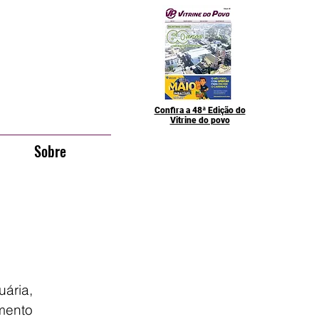
Confira a 48ª Edição do
Vitrine do povo
Sobre
ria, 
ento 