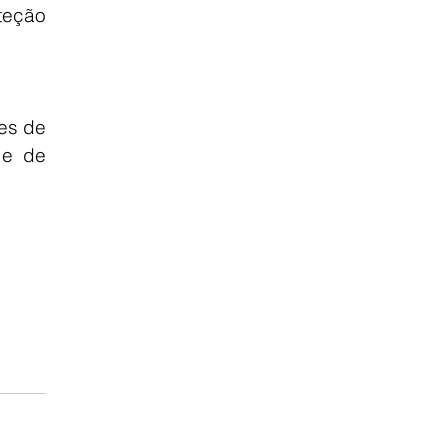
eção 
es de 
e de 