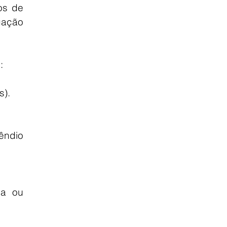
s de 
ação 
:
s).
ndio 
a ou 