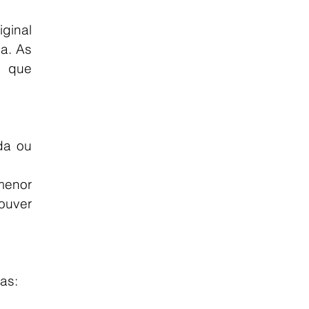
ginal 
a. As 
 que 
da ou 
enor 
uver 
as:
;