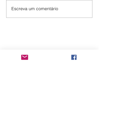
Escreva um comentário
A reprodução de todo o conteúdo deste site
é autorizada mediante indicação de fonte
Vitrine do Povo - CNPJ
33.306.787
/0001-73