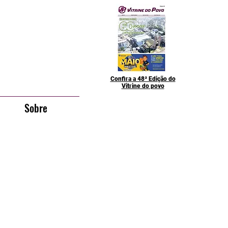
Confira a 48ª Edição do
Vitrine do povo
Sobre