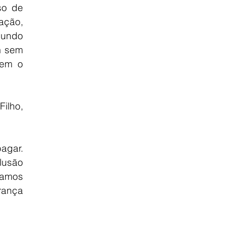
o de 
ção, 
gundo 
m sem 
em o 
lho, 
gar. 
usão 
amos 
ança 