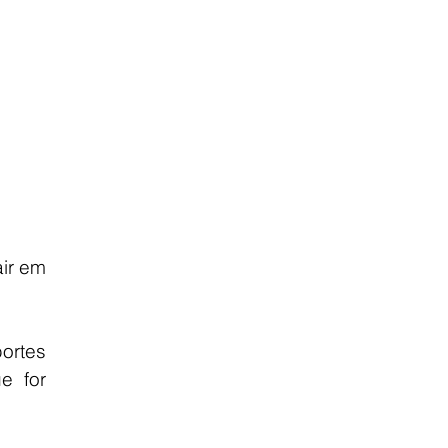
ir em 
ortes 
 for 