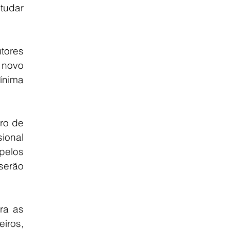
udar 
ores 
novo 
ínima 
o de 
ional 
elos 
erão 
a as 
ros, 