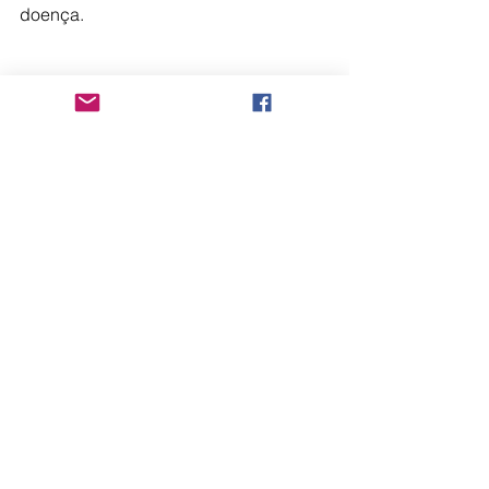
doença.
Fonte: Agência Brasil
Comentários
Escreva um comentário