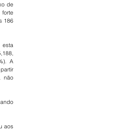
o de 
forte 
s 186 
esta 
188, 
). A 
artir 
 não 
ando 
 aos 