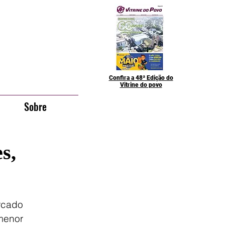
Confira a 48ª Edição do
Vitrine do povo
Sobre
s,
ado 
enor 