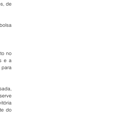
s, de 
bolsa 
o no 
s e a 
para 
ada, 
erve 
tória 
te do 