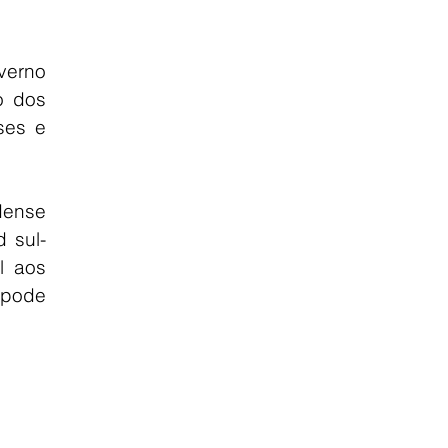
verno 
 dos 
es e 
dense 
 sul-
 aos 
pode 