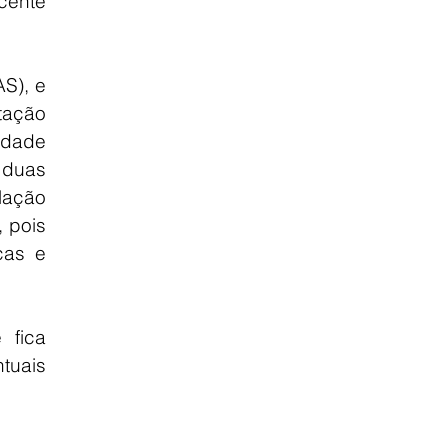
ente 
), e 
ação 
Idade 
duas 
ação 
 pois 
as e 
fica 
uais 