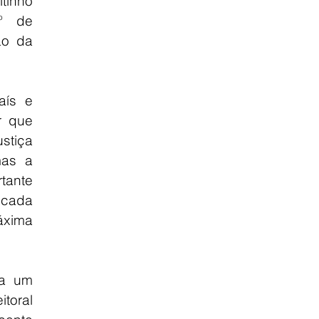
inho 
º de 
o da 
ís e 
 que 
tiça 
mas a 
ante 
cada 
ima 
a um 
oral 