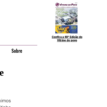
Confira a 48ª Edição do
Vitrine do povo
Sobre
e
imos 