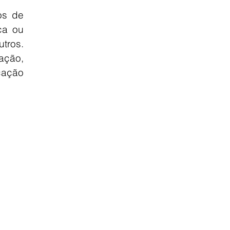
s de 
a ou 
tros. 
ção, 
ação 