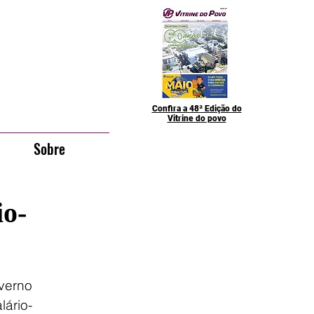
Confira a 48ª Edição do
Vitrine do povo
Sobre
io-
verno 
lário-