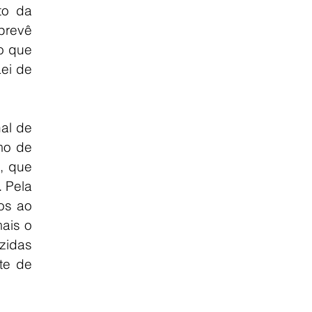
o da 
revê 
o que 
ei de 
l de 
o de 
 que 
 Pela 
os ao 
is o 
idas 
e de 