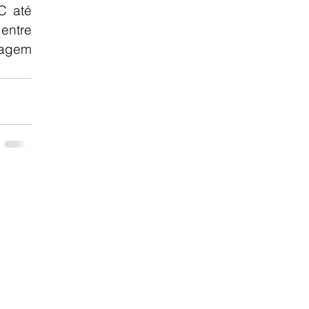
 até 
ntre 
agem 