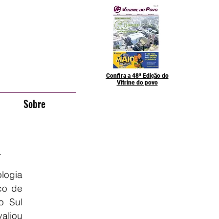
Confira a 48ª Edição do
Vitrine do povo
Sobre
l
ogia 
co de 
 Sul 
aliou 