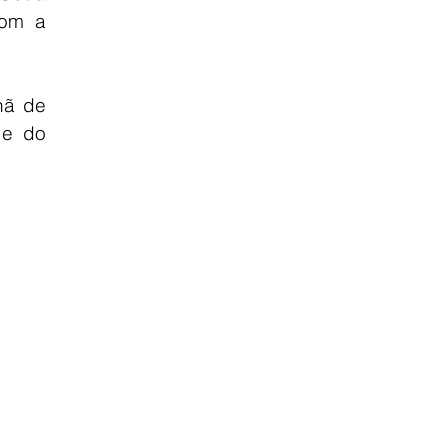
om a 
ã de 
e do 