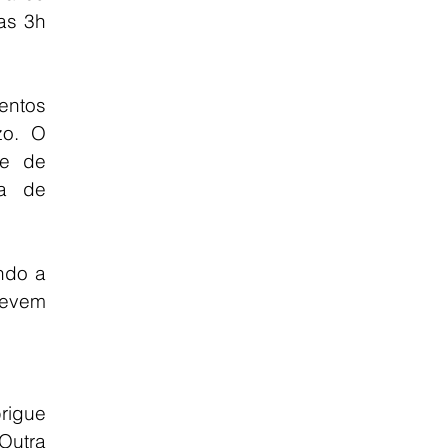
as 3h 
ntos 
o. O 
e de 
a de 
ndo a 
evem 
rigue 
utra 