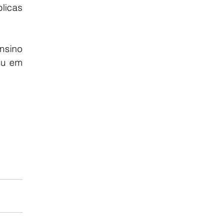
icas 
nsino 
u em 