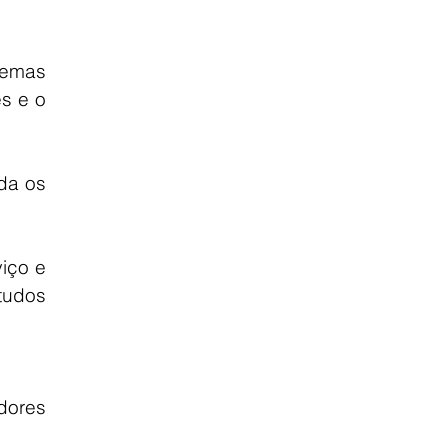
emas 
 e o 
da os 
ço e 
udos 
dores 