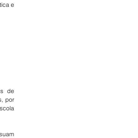
ca e 
s de 
 por 
cola 
suam 