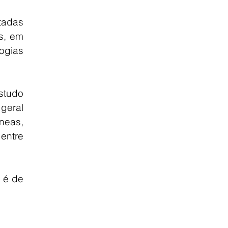
tadas 
, em 
ogias 
studo 
eral 
eas, 
ntre 
é de 