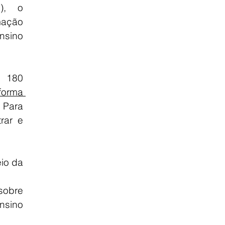
), o 
ação 
sino 
 180 
forma 
Para 
rar e 
io da 
obre 
nsino 