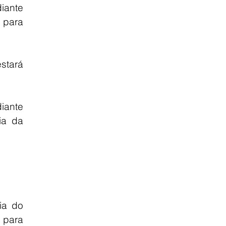
ante 
para 
stará 
ante 
a da 
a do 
para 