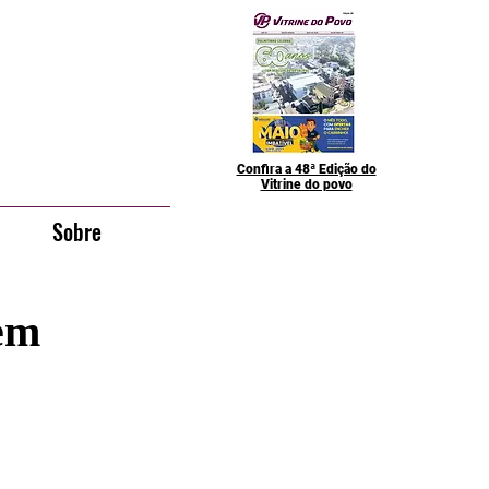
Confira a 48ª Edição do
Vitrine do povo
Sobre
em