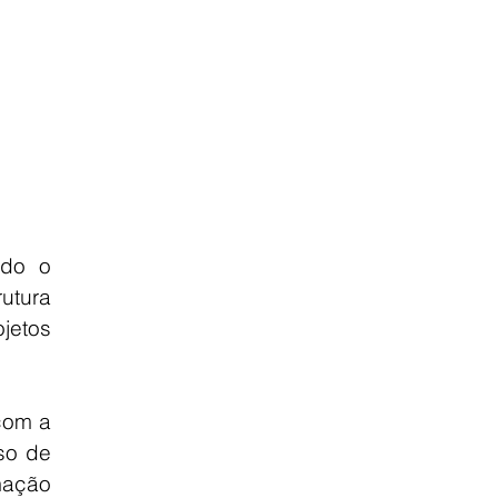
do o 
tura 
jetos 
com a 
o de 
mação 