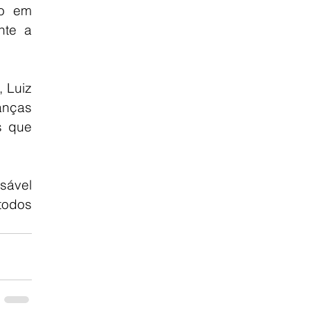
o em 
te a 
Luiz 
anças 
 que 
ável 
todos 