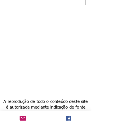
A reprodução de todo o conteúdo deste site
é autorizada mediante indicação de fonte
Vitrine do Povo - CNPJ
33.306.787
/0001-73