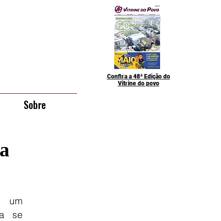
Confira a 48ª Edição do
Vitrine do povo
Sobre
ra
 um 
a se 