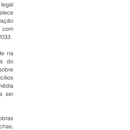
egal 
lece 
ação 
com 
2033.
e na 
s do 
obre 
lios 
édia 
 ser 
bras 
has, 