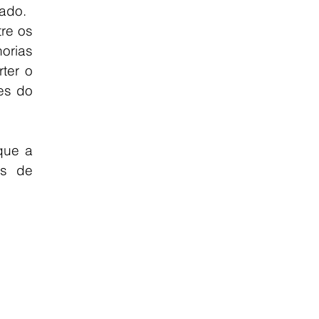
ado.
re os 
rias 
er o 
es do 
ue a 
s de 