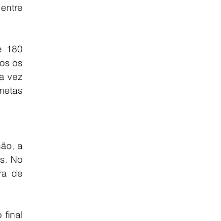
ntre 
 180 
os os 
 vez 
etas 
o, a 
s. No 
a de 
final 