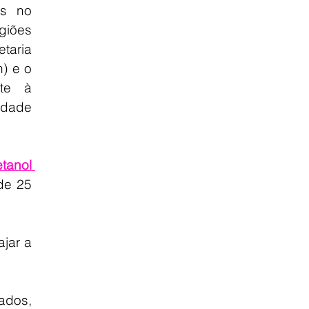
s no 
ões 
taria 
 e o 
te à 
edade 
tanol 
de 25 
jar a 
dos, 