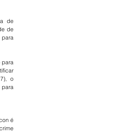
a de 
e de 
para 
 para 
ficar 
7), o 
para 
con é 
rime 