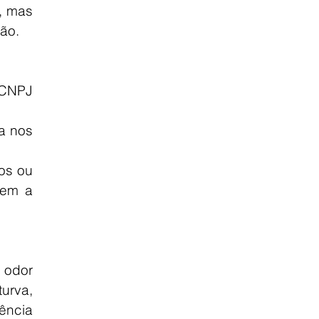
, mas 
ão.
CNPJ 
 nos 
os ou 
em a 
odor 
urva, 
ncia 