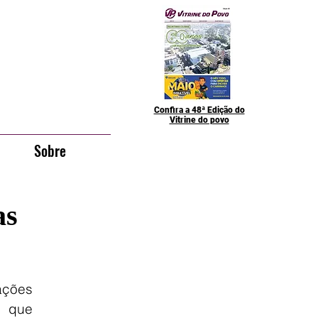
Confira a 48ª Edição do
Vitrine do povo
Sobre
as
ções 
 que 