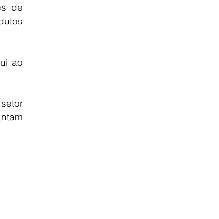
s de 
utos 
i ao 
etor 
ntam 